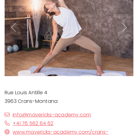
Previous
Next
Rue Louis Antille 4
3963 Crans-Montana
info@mavericks-academy.com
+41 76 562 64 62
www.mavericks-academy.com/crans-