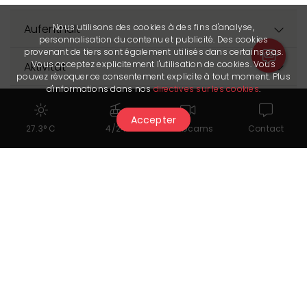
Aufenthalt
Nous utilisons des cookies à des fins d'analyse,
personnalisation du contenu et publicité. Des cookies
provenant de tiers sont également utilisés dans certains cas.
Vous acceptez explicitement l'utilisation de cookies. Vous
Aktivität
pouvez révoquer ce consentement explicite à tout moment. Plus
d'informations dans nos
directives sur les cookies
.
Preis
Accepter
27.3° C
4/24
Webcams
Contact
Der Partner hat uns sein letztes Update am 20.04.2026 übermittelt.
Er ist allein verantwortlich für die Richtigkeit der veröffentlichten
Daten.
Nützliche Links