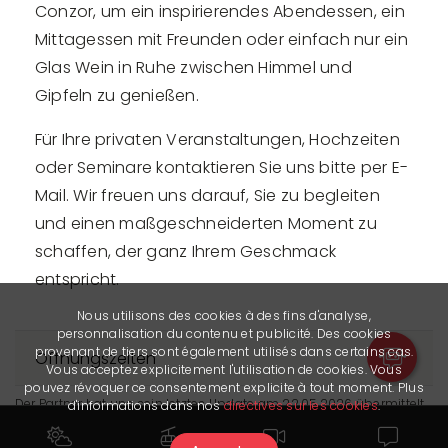
Conzor, um ein inspirierendes Abendessen, ein
Mittagessen mit Freunden oder einfach nur ein
Glas Wein in Ruhe zwischen Himmel und
Gipfeln zu genießen.
Für Ihre privaten Veranstaltungen, Hochzeiten
oder Seminare kontaktieren Sie uns bitte per E-
Mail. Wir freuen uns darauf, Sie zu begleiten
und einen maßgeschneiderten Moment zu
schaffen, der ganz Ihrem Geschmack
entspricht.
Nous utilisons des cookies à des fins d'analyse,
personnalisation du contenu et publicité. Des cookies
provenant de tiers sont également utilisés dans certains cas.
Öffnungszeiten
Vous acceptez explicitement l'utilisation de cookies. Vous
pouvez révoquer ce consentement explicite à tout moment. Plus
Der Partner hat uns sein letztes Update am 22.05.2026 übermittelt.
d'informations dans nos
directives sur les cookies
.
Er ist allein verantwortlich für die Richtigkeit der veröffentlichten