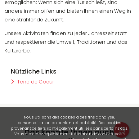
ermöglichen: Wenn sich eine Tür schließt, sind
andere immer offen und bieten Ihnen einen Weg in
eine strahlende Zukunft.
Unsere Aktivitäten finden zu jeder Jahreszeit statt
und respektieren die Umwelt, Traditionen und das
Kulturerbe.
Nützliche Links
Terre de Coeur
Nous utilisons des cookies à des fins d'analyse,
personnalisation du contenu et publicité. Des cookies
provenant de tiers sont également utilisés dans certains cas.
Das könnte Ihnen auch
Vous acceptez explicitement l'utilisation de cookies. Vous