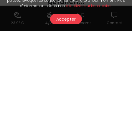
gefallen...
pouvez révoquer ce consentement explicite à tout moment. Plus
d'informations dans nos
directives sur les cookies
.
Accepter
23.9° C
4/24
Webcams
Contact
06.09.2026 - 25.10.2026
Ein Nomadenabenteuer an den