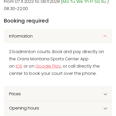
From 07.11.2023 to 08.11.2028 (
Mo
Tu
We
Th
Fr
Sa
Su
)
08:30-22:00
Booking required
Information
2 badminton courts. Book and pay directly on
the Crans Montana Sports Center App
on
IOS
or on
Google Play
, or call directly the
center to book your court over the phone.
Prices
Opening hours