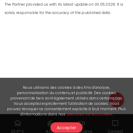
The Partner provided us with its latest update on 30.05.2026. It is
solely responsible for the accuracy of the published data.
Nous utilisons des cookies à des fins d'analyse,
personnalisation du contenu et publicité. Des cookies
provenant de tiers sont également utilisés dans certains cas.
Vous acceptez explicitement l'utilisation de cookies. Vous
pouvez révoquer ce consentement explicite à tout moment. Plus
d'informations dans nos
directives sur les cookies
.
Useful links
Accepter
Booking App
23.0° C
4/24
Webcams
Contact