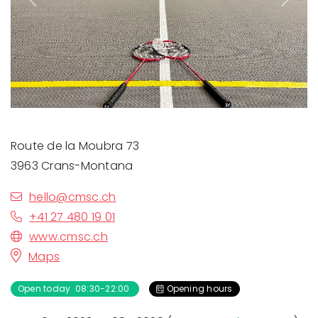
Previous
Next
Route de la Moubra 73
3963 Crans-Montana
hello@cmsc.ch
+41 27 480 19 01
www.cmsc.ch
Maps
Open today 08:30-22:00
Opening hours