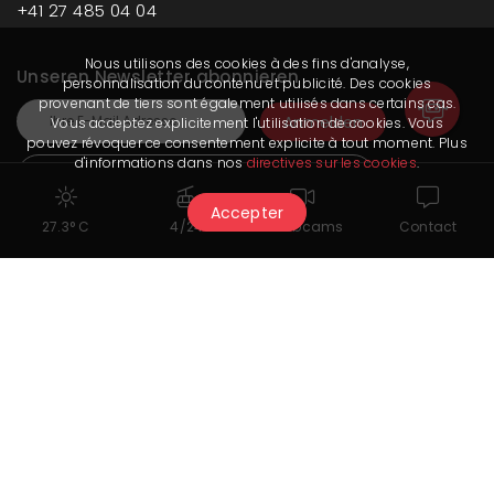
+41 27 485 04 04
Nous utilisons des cookies à des fins d'analyse,
Unseren Newsletter abonnieren
personnalisation du contenu et publicité. Des cookies
provenant de tiers sont également utilisés dans certains cas.
Vous acceptez explicitement l'utilisation de cookies. Vous
pouvez révoquer ce consentement explicite à tout moment. Plus
d'informations dans nos
directives sur les cookies
.
Lesen Sie unseren letzten Newsletter
Accepter
27.3° C
4/24
Webcams
Contact
Folgen Sie uns