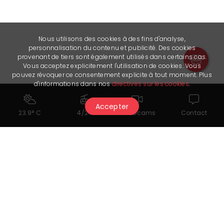
Nous utilisons des cookies à des fins d'analyse,
personnalisation du contenu et publicité. Des cookies
provenant de tiers sont également utilisés dans certains cas.
Vous acceptez explicitement l'utilisation de cookies. Vous
pouvez révoquer ce consentement explicite à tout moment. Plus
d'informations dans nos
directives sur les cookies
.
Accepter
23.9° C
4/24
Webcams
Contact
Das könnte Ihnen auch
gefallen...