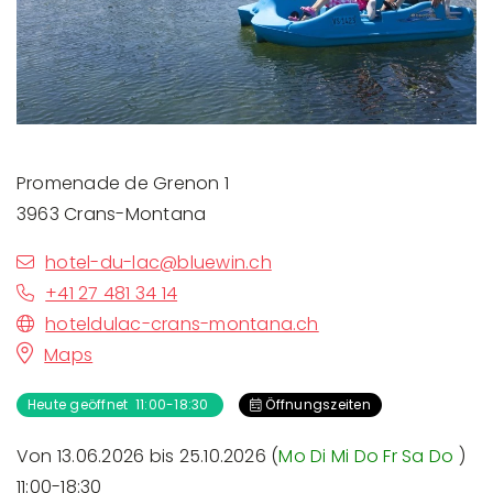
Promenade de Grenon 1
3963 Crans-Montana
hotel-du-lac@bluewin.ch
+41 27 481 34 14
hoteldulac-crans-montana.ch
Maps
Heute geöffnet 11:00-18:30
Öffnungszeiten
Von 13.06.2026 bis 25.10.2026 (
Mo
Di
Mi
Do
Fr
Sa
Do
)
11:00-18:30