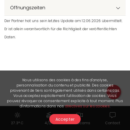
Öffnungszeiten
Der Partner hat uns sein letztes Update am 12.06.2026 übermittelt.
Er ist allein verantwortlich für die Richtigkeit der veröffentlichten
Daten.
Nous utilisons des cookies à des fins d'analyse,
personnalisation du contenu et publicité. Des cookies
provenant de tiers sont également utilisés dans certains cas.
Vous acceptez explicitement l'utilisation de cookies. Vous
pouvez révoquer ce consentement explicite à tout moment. Plus
d'informations dans nos
directives sur les cookies
.
Accepter
27.3° C
4/24
Webcams
Contact