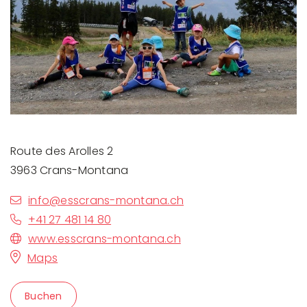
Route des Arolles 2
3963 Crans-Montana
info@esscrans-montana.ch
+41 27 481 14 80
www.esscrans-montana.ch
Maps
Buchen