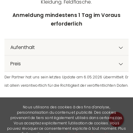
Kleidung. Feldflasche.
Anmeldung mindestens 1 Tag im Voraus
erforderlich
Aufenthalt
Preis
Der Partner hat uns sein letztes Update am 6.05.2026 übermittelt. Er
ist allein verantwortlich für die Richtigkeit der veröffentlichten Daten.
Nous utilisons des cookies à des fins d'analyse,
personnalisation du contenu et publicité. Des cookies
provenant de tiers sont également utilisés dans certains cas.
Vous acceptez explicitement l'utilisation de cookies. Vous
pouvez révoquer ce consentement explicite à tout moment. Plus