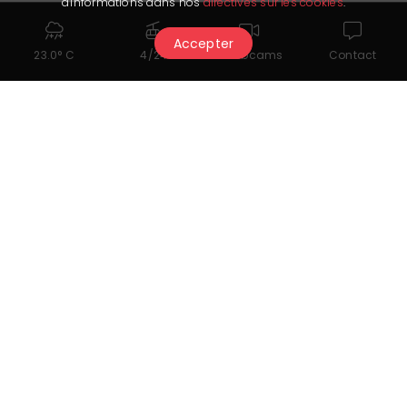
d'informations dans nos
directives sur les cookies
.
Accepter
23.0° C
4/24
Webcams
Contact
Das könnte Ihnen auch
gefallen...