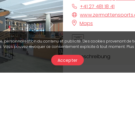
+41 27 481 18 41
www.zermattensports.
Maps
Next
se, personnalisation du contenu et publicité. Des cookies provenant de ti
ies. Vous pouvez révoquer ce consentement explicite à tout moment. Plu
Beschreibung
Accepter
Unser Geschäft liegt i
Crans Montana und ist Ih
Aktivitäten und Ihre Frei
oberste Priorität. Desh
beraten und Ihnen einen
passioniertes Team ka
Ausrüstung und ein fris
stützen.