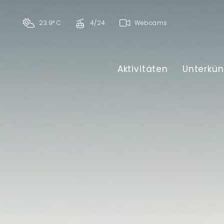
23.9° C
4/24
Webcams
Aktivitäten
Unterkün