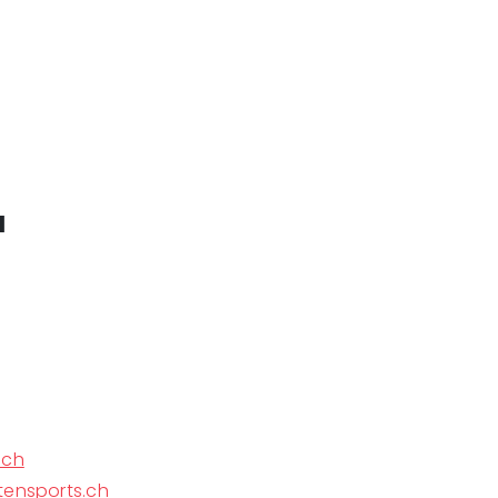
a
.ch
tensports.ch