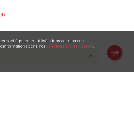
ch
ers sont également utilisés dans certains cas.
s d'informations dans nos
directives sur les cookies
.
m Herzen des bekannten Ferienortes
r idealer Partner für Ihre sportlichen
zeit. Ihre Zufriedenheit ist unsere
alb bemühen wir uns, Sie bestmöglich zu
 persönlichen Service zu bieten. Unser
nn sich auf eine hochmoderne
ch renoviertes Geschäft (Winter 22/23)