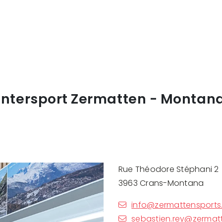
Intersport Zermatten - Montan
Rue Théodore Stéphani 2
3963 Crans-Montana
info@zermattensports
sebastien.rey@zermat