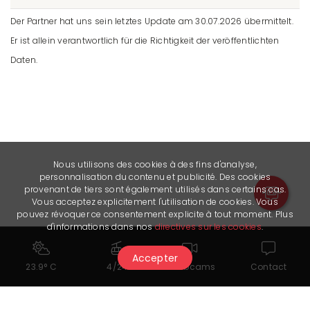
Der Partner hat uns sein letztes Update am 30.07.2026 übermittelt.
Er ist allein verantwortlich für die Richtigkeit der veröffentlichten
Daten.
Nous utilisons des cookies à des fins d'analyse,
personnalisation du contenu et publicité. Des cookies
provenant de tiers sont également utilisés dans certains cas.
Vous acceptez explicitement l'utilisation de cookies. Vous
pouvez révoquer ce consentement explicite à tout moment. Plus
d'informations dans nos
directives sur les cookies
.
Accepter
23.9° C
4/24
Webcams
Contact