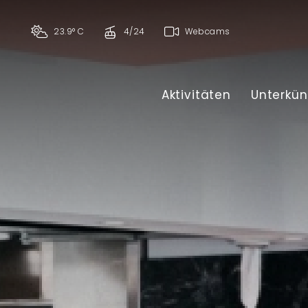
23.9° C
4/24
Webcams
Aktivitäten
Unterkün