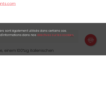
ants.com
ers sont également utilisés dans certains cas.
s d'informations dans nos
directives sur les cookies
.
, einem 100%ig italienischen
 und Pianobar, in dem die kulinarischen
ffiniert sind.
authentische italienische Trattoria zu
ere Weinkarte mit außergewöhnlichen
swahl an abwechslungsreichen und
en durchstöbern.
te und Spezialitäten, die der