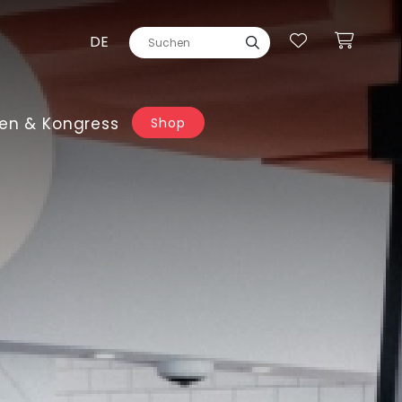
DE
en & Kongress
Shop