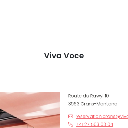
Viva Voce
Route du Rawyl 10
3963 Crans-Montana
reservation.crans@vi
+41 27 563 03 04