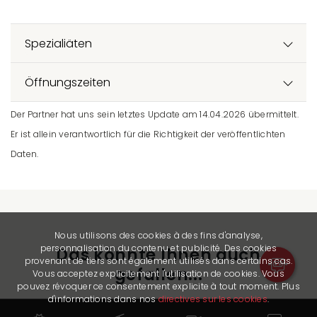
Spezialiäten
Öffnungszeiten
Der Partner hat uns sein letztes Update am 14.04.2026 übermittelt.
Er ist allein verantwortlich für die Richtigkeit der veröffentlichten
Daten.
Nous utilisons des cookies à des fins d'analyse,
personnalisation du contenu et publicité. Des cookies
Das könnte Ihnen auch
provenant de tiers sont également utilisés dans certains cas.
gefallen...
Vous acceptez explicitement l'utilisation de cookies. Vous
pouvez révoquer ce consentement explicite à tout moment. Plus
d'informations dans nos
directives sur les cookies
.