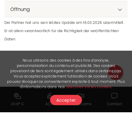
Öffnung
Der Partner hat uns sein letztes Update am 16.03.2026 übermittelt.
Er ist allein verantwortlich für die Richtigkeit der veröffentlichten
Daten.
Nous utilisons des cookies à des fins d'analyse,
personnalisation du contenu et publicité. Des cookies
provenant de tiers sont également utilisés dans certains cas.
Vous acceptez explicitement l'utilisation de cookies. Vous
pouvez révoquer ce consentement explicite à tout moment. Plus
d'informations dans nos
directives sur les cookies
.
Accepter
23.9° C
4/24
Webcams
Contact