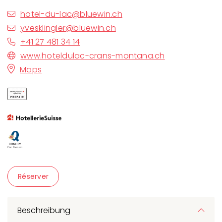
hotel-du-lac@bluewin.ch
yvesklingler@bluewin.ch
+41 27 481 34 14
www.hoteldulac-crans-montana.ch
Maps
Réserver
Beschreibung