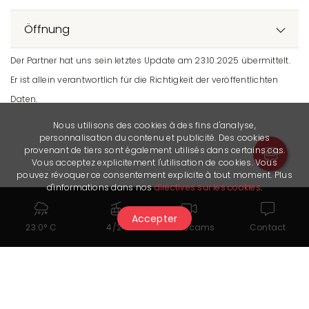
Öffnung
Der Partner hat uns sein letztes Update am 23.10.2025 übermittelt.
Er ist allein verantwortlich für die Richtigkeit der veröffentlichten
Daten.
Nous utilisons des cookies à des fins d'analyse,
personnalisation du contenu et publicité. Des cookies
provenant de tiers sont également utilisés dans certains cas.
Vous acceptez explicitement l'utilisation de cookies. Vous
pouvez révoquer ce consentement explicite à tout moment. Plus
d'informations dans nos
directives sur les cookies
.
Accepter
23.0° C
4/24
Webcams
Contact