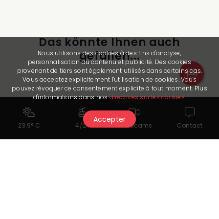
Das könnte Ihnen auch
gefallen...
Nous utilisons des cookies à des fins d'analyse,
personnalisation du contenu et publicité. Des cookies
provenant de tiers sont également utilisés dans certains cas.
Vous acceptez explicitement l'utilisation de cookies. Vous
pouvez révoquer ce consentement explicite à tout moment. Plus
d'informations dans nos
directives sur les cookies
.
Accepter
23.9° C
4/24
Webcams
Contact