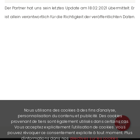
Der Partner hat uns sein letztes Update am 18.02.2021 übermittelt. Er
ist allein verantwortlich für die Richtigkeit der veröffentlichten Daten.
Nous utilisons des cookies à des fins d'analyse,
personnalisation du contenu et publicité. Des cookies
provenant de tiers sont également utilisés dans certains cas.
Vous acceptez explicitement l'utilisation de cookies. Vous
pouvez révoquer ce consentement explicite à tout moment. Plus
d'informations dans nos
directives sur les cookies
.