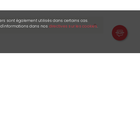
ers sont également utilisés dans certains cas.
s d'informations dans nos
directives sur les cookies
.
ine persönliche Beratung bei uns
pdate am 30.03.2026 übermittelt. Er ist allein
der veröffentlichten Daten.