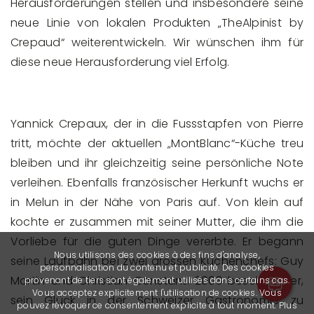
Herausforderungen stellen und insbesondere seine
neue Linie von lokalen Produkten „TheAlpinist by
Crepaud“ weiterentwickeln. Wir wünschen ihm für
diese neue Herausforderung viel Erfolg.
Yannick Crepaux, der in die Fussstapfen von Pierre
tritt, möchte der aktuellen „MontBlanc“-Küche treu
bleiben und ihr gleichzeitig seine persönliche Note
verleihen. Ebenfalls französischer Herkunft wuchs er
in Melun in der Nähe von Paris auf. Von klein auf
kochte er zusammen mit seiner Mutter, die ihm die
Vorliebe für die guten Dinge vererbte. Er begann
Nous utilisons des cookies à des fins d'analyse,
seine Laufbahn bei zwei grossen Küchenchefs: Guy
personnalisation du contenu et publicité. Des cookies
Martin und Christian Constant. 2003 beschloss er,
provenant de tiers sont également utilisés dans certains cas.
Vous acceptez explicitement l'utilisation de cookies. Vous
sein Glück in der Schweizer Gastronomie zu
pouvez révoquer ce consentement explicite à tout moment. Plus