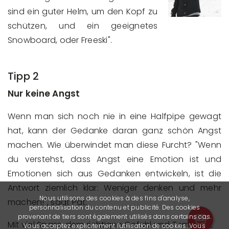
sind ein guter Helm, um den Kopf zu
schützen, und ein geeignetes
Snowboard, oder Freeski".
Tipp 2
Nur keine Angst
Wenn man sich noch nie in eine Halfpipe gewagt
hat, kann der Gedanke daran ganz schön Angst
machen. Wie überwindet man diese Furcht? "Wenn
du verstehst, dass Angst eine Emotion ist und
Emotionen sich aus Gedanken entwickeln, ist die
Antwort ziemlich klar: Weniger denken und mehr
Nous utilisons des cookies à des fins d'analyse,
machen!", sagt Pat.
personnalisation du contenu et publicité. Des cookies
provenant de tiers sont également utilisés dans certains cas.
Mit viel Spass, dem richtigen Gefühl und Tempo ist
Vous acceptez explicitement l'utilisation de cookies. Vous