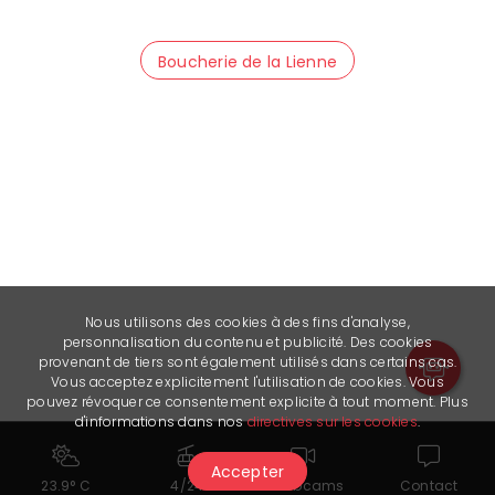
Boucherie de la Lienne
Nous utilisons des cookies à des fins d'analyse,
personnalisation du contenu et publicité. Des cookies
provenant de tiers sont également utilisés dans certains cas.
Vous acceptez explicitement l'utilisation de cookies. Vous
pouvez révoquer ce consentement explicite à tout moment. Plus
d'informations dans nos
directives sur les cookies
.
Accepter
23.9° C
4/24
Webcams
Contact