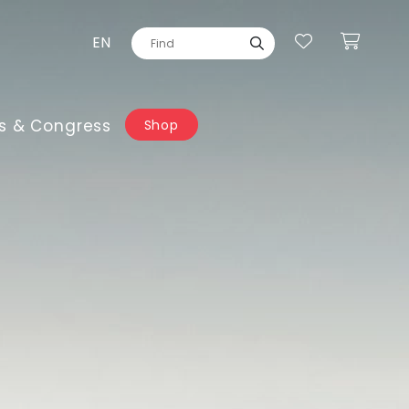
EN
s & Congress
Shop