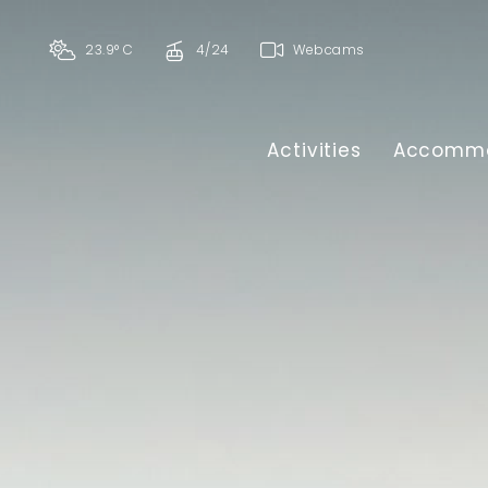
23.9° C
4/24
Webcams
Activities
Accommo