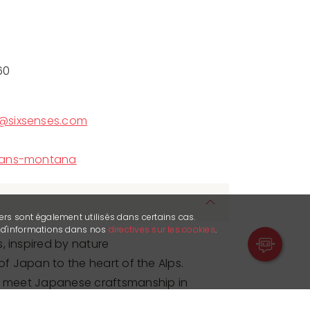
60
@sixsenses.com
rans-montana
ers sont également utilisés dans certains cas.
s d'informations dans nos
directives sur les cookies
.
, inspired by nature
 of Japan to the heart of the Alps.
ts meet Japanese craftsmanship in
ull of character. Each bite awakens