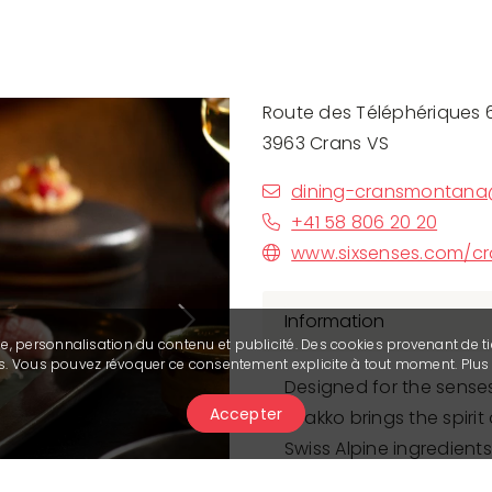
Route des Téléphériques 
3963 Crans VS
dining-cransmontana
+41 58 806 20 20
www.sixsenses.com/c
Information
Next
se, personnalisation du contenu et publicité. Des cookies provenant de ti
ies. Vous pouvez révoquer ce consentement explicite à tout moment. Plu
Designed for the senses
Accepter
Byakko brings the spirit
Swiss Alpine ingredien
bold, seasonal dishes f