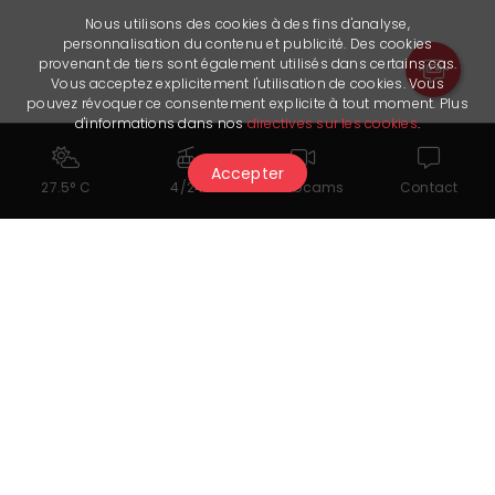
Nous utilisons des cookies à des fins d'analyse,
personnalisation du contenu et publicité. Des cookies
provenant de tiers sont également utilisés dans certains cas.
Vous acceptez explicitement l'utilisation de cookies. Vous
pouvez révoquer ce consentement explicite à tout moment. Plus
d'informations dans nos
directives sur les cookies
.
Accepter
27.5° C
4/24
Webcams
Contact
You might also like...