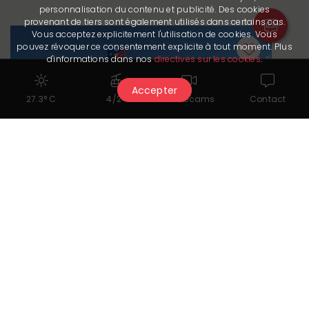
personnalisation du contenu et publicité. Des cookies
provenant de tiers sont également utilisés dans certains cas.
Vous acceptez explicitement l'utilisation de cookies. Vous
pouvez révoquer ce consentement explicite à tout moment. Plus
d'informations dans nos
directives sur les cookies
.
Accepter
27.3° C
4/24
Webcams
Contact
Restaurant
Buvette de Pépinet
More information