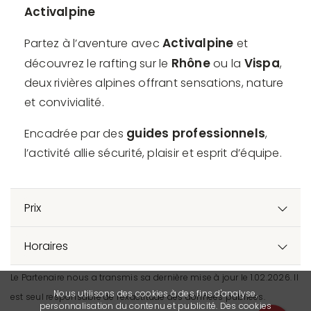
Activalpine
Activalpine
Partez à l’aventure avec
et
Rhône
Vispa
découvrez le rafting sur le
ou la
,
deux rivières alpines offrant sensations, nature
et convivialité.
guides professionnels
Encadrée par des
,
l’activité allie sécurité, plaisir et esprit d’équipe.
Prix
Horaires
Le Partenaire nous a transmis sa dernière mise à jour le 1.02.2026. Il
Nous utilisons des cookies à des fins d'analyse,
est seul responsable de l’exactitude des données publiées.
personnalisation du contenu et publicité. Des cookies