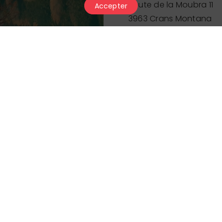
Route de la Moubra 11
Accepter
3963 Crans Montana
+41 79 357 54 46
astekk@hotmail.com
Prix
Horaires