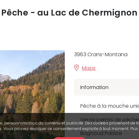
Pêche - au Lac de Chermignon
3963 Crans-Montana
Maps
Information
Pêche à la mouche uni
Vente permis de pêche
se, personnalisation du contenu et publicité. Des cookies provenant de ti
ies. Vous pouvez révoquer ce consentement explicite à tout moment. Plu
Bagnoud Patrice