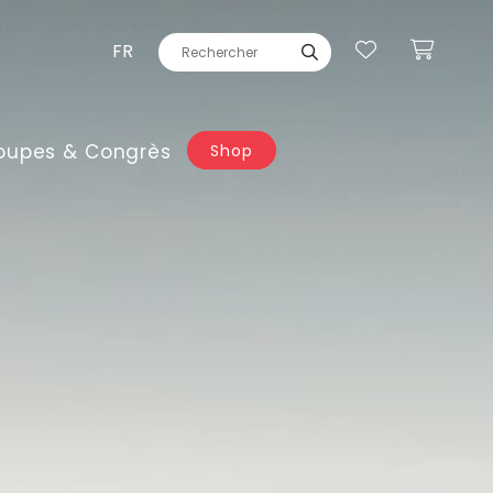
FR
oupes & Congrès
Shop