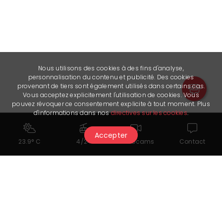
Nous utilisons des cookies à des fins d'analyse,
personnalisation du contenu et publicité. Des cookies
provenant de tiers sont également utilisés dans certains cas.
Vous acceptez explicitement l'utilisation de cookies. Vous
pouvez révoquer ce consentement explicite à tout moment. Plus
d'informations dans nos
directives sur les cookies
.
Accepter
23.9° C
4/24
Webcams
Contact
Cela pourrait également vous