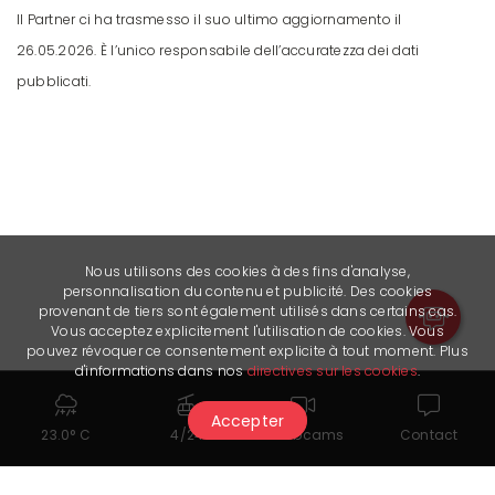
Il Partner ci ha trasmesso il suo ultimo aggiornamento il
26.05.2026. È l’unico responsabile dell’accuratezza dei dati
pubblicati.
Nous utilisons des cookies à des fins d'analyse,
personnalisation du contenu et publicité. Des cookies
provenant de tiers sont également utilisés dans certains cas.
Vous acceptez explicitement l'utilisation de cookies. Vous
pouvez révoquer ce consentement explicite à tout moment. Plus
d'informations dans nos
directives sur les cookies
.
Accepter
23.0° C
4/24
Webcams
Contact
Link utili