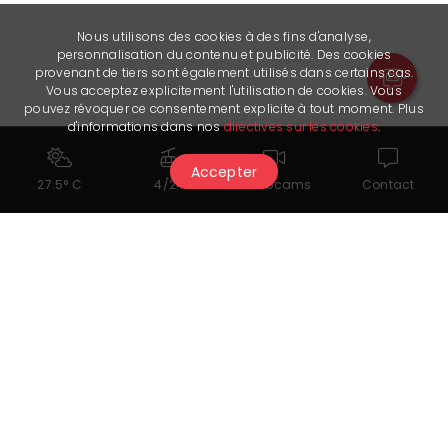
Nous utilisons des cookies à des fins d'analyse,
personnalisation du contenu et publicité. Des cookies
provenant de tiers sont également utilisés dans certains cas.
Vous acceptez explicitement l'utilisation de cookies. Vous
pouvez révoquer ce consentement explicite à tout moment. Plus
d'informations dans nos
directives sur les cookies
.
Accepter
27.5° C
4/24
Webcams
Contact
Potrebbe piacerti anche...