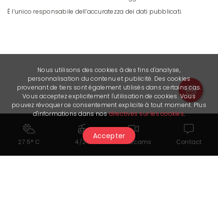
È l’unico responsabile dell’accuratezza dei dati pubblicati.
Nous utilisons des cookies à des fins d'analyse,
personnalisation du contenu et publicité. Des cookies
provenant de tiers sont également utilisés dans certains cas.
Vous acceptez explicitement l'utilisation de cookies. Vous
pouvez révoquer ce consentement explicite à tout moment. Plus
d'informations dans nos
directives sur les cookies
.
Accepter
27.5° C
4/24
Webcams
Contact