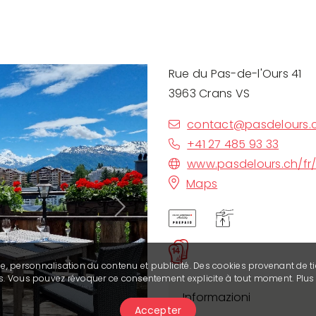
Rue du Pas-de-l'Ours 41
3963 Crans VS
contact@pasdelours.
+41 27 485 93 33
www.pasdelours.ch/fr/
Maps
Next
se, personnalisation du contenu et publicité. Des cookies provenant de ti
ies. Vous pouvez révoquer ce consentement explicite à tout moment. Plu
Informazioni
Accepter