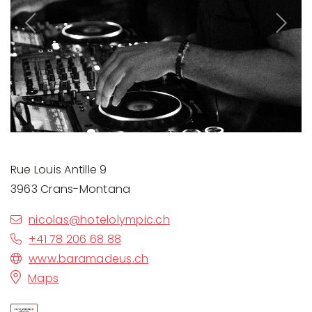
Previous
Next
Rue Louis Antille 9
3963 Crans-Montana
nicolas@hotelolympic.ch
+41 78 206 68 88
www.baramadeus.ch
Maps