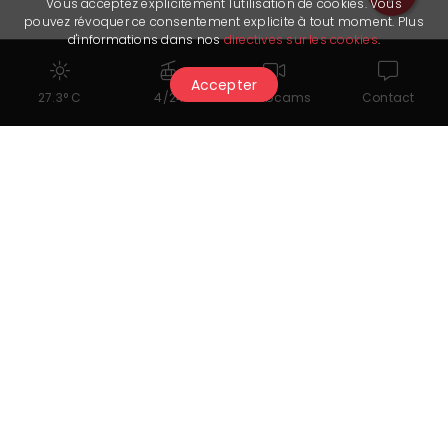
Vous acceptez explicitement l'utilisation de cookies. Vous
pouvez révoquer ce consentement explicite à tout moment. Plus
d'informations dans nos
directives sur les cookies
.
Accepter
27.3° C
4/24
Webcams
Contact
Link utili
Prenota il vostro tavolo
Potrebbe piacerti anche...