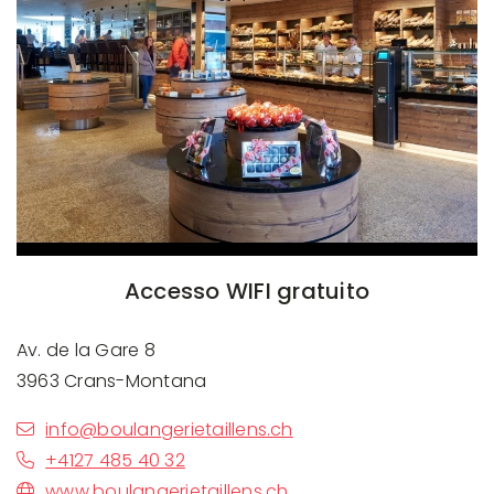
Accesso WIFI gratuito
Av. de la Gare 8
3963 Crans-Montana
info@boulangerietaillens.ch
+4127 485 40 32
www.boulangerietaillens.ch