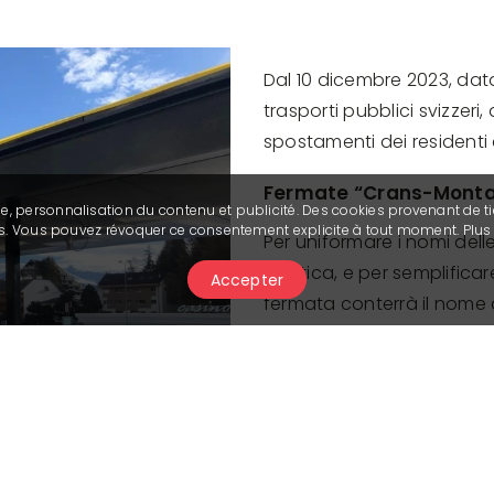
Dal 10 dicembre 2023, data
trasporti pubblici svizzer
spostamenti dei residenti 
Fermate “Crans-Mont
se, personnalisation du contenu et publicité. Des cookies provenant de ti
ies. Vous pouvez révoquer ce consentement explicite à tout moment. Plu
Per uniformare i nomi dell
turistica, e per semplificare
Accepter
fermata conterrà il nome 
s.-S., Sporting” o “Montan
Montana, Sporting” e “Cr
In qualche raro caso, i n
più importanti. Si tratta di: