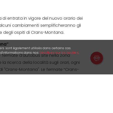
 di entrata in vigore del nuovo orario dei
i, alcuni cambiamenti semplificheranno gli
e degli ospiti di Crans-Montana.
ana”
ers sont également utilisés dans certains cas.
s d'informations dans nos
directives sur les cookies
.
e fermate d'autobus site nella zona
 la ricerca della località sugli orari, ogni
di "Crans-Montana". Le fermate “Crans-
a, Ycoor”, diventeranno quindi “Crans-
ans-Montana, Ycoor”.
omi delle fermate subiranno cambiamenti