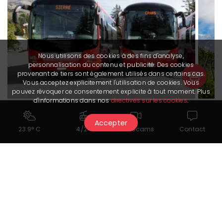
Nous utilisons des cookies à des fins d'analyse,
personnalisation du contenu et publicité. Des cookies
provenant de tiers sont également utilisés dans certains cas.
Vous acceptez explicitement l'utilisation de cookies. Vous
pouvez révoquer ce consentement explicite à tout moment. Plus
d'informations dans nos
directives sur les cookies
.
Mit dem Bus
Mit
Accepter
Sich innerhalb von Crans-Montana sowie von
Ein
23.9° C
4/24
Webcams
Contact
Siders und Sitten aus einfach fortbewegen.
und
Mehr Informationen