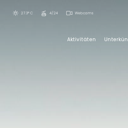
27.3° C
4/24
Webcams
Aktivitäten
Unterkün