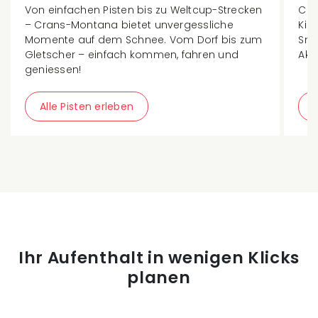
Von einfachen Pisten bis zu Weltcup-Strecken
Cra
– Crans-Montana bietet unvergessliche
Kin
Momente auf dem Schnee. Vom Dorf bis zum
Sno
Gletscher – einfach kommen, fahren und
Akti
geniessen!
Alle Pisten erleben
Ihr Aufenthalt in wenigen Klicks
planen