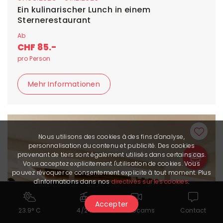
Ein kulinarischer Lunch in einem
Sternerestaurant
Ab
CHF 85.-
pro Person
Mehr Informationen
Nous utilisons des cookies à des fins d'analyse,
personnalisation du contenu et publicité. Des cookies
provenant de tiers sont également utilisés dans certains cas.
Vous acceptez explicitement l'utilisation de cookies. Vous
pouvez révoquer ce consentement explicite à tout moment. Plus
d'informations dans nos
directives sur les cookies
.
Accepter
23.9° C
4/24
Webcams
Contact