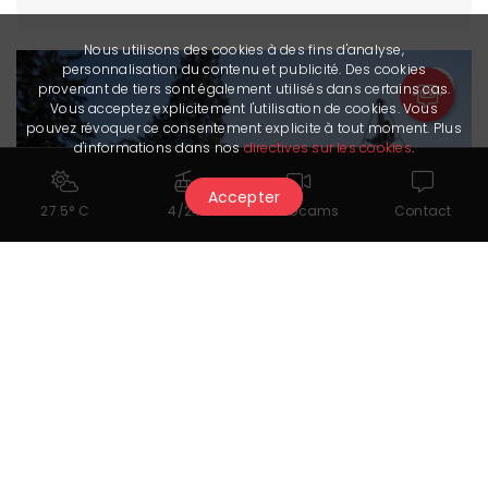
Nous utilisons des cookies à des fins d'analyse,
personnalisation du contenu et publicité. Des cookies
provenant de tiers sont également utilisés dans certains cas.
Vous acceptez explicitement l'utilisation de cookies. Vous
pouvez révoquer ce consentement explicite à tout moment. Plus
d'informations dans nos
directives sur les cookies
.
Accepter
27.5° C
4/24
Webcams
Contact
Spielplatz
beim Etang Long