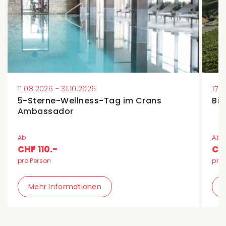
11.08.2026 - 31.10.2026
17.
5-Sterne-Wellness-Tag im Crans
Bik
Ambassador
Ab
Ab
CHF 110.-
CH
pro Person
pro 
Mehr Informationen