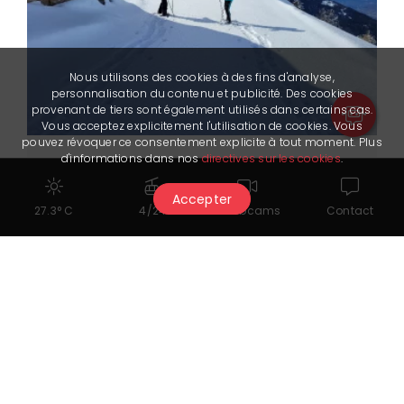
Nous utilisons des cookies à des fins d'analyse,
personnalisation du contenu et publicité. Des cookies
provenant de tiers sont également utilisés dans certains cas.
Vous acceptez explicitement l'utilisation de cookies. Vous
pouvez révoquer ce consentement explicite à tout moment. Plus
d'informations dans nos
directives sur les cookies
.
Wandern
mit Les Vagabonds
Accepter
27.3° C
4/24
Webcams
Contact