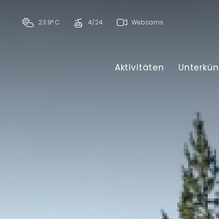
23.9° C
4/24
Webcams
Aktivitäten
Unterkün