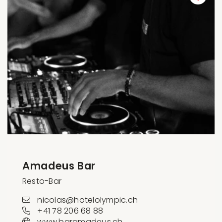
Amadeus Bar
Resto-Bar
nicolas@hotelolympic.ch
+41 78 206 68 88
www.baramadeus.ch