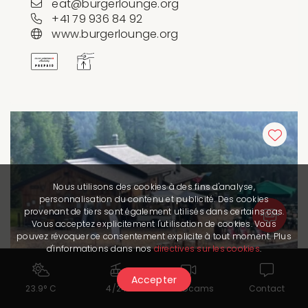
eat@burgerlounge.org
+41 79 936 84 92
www.burgerlounge.org
Nous utilisons des cookies à des fins d'analyse,
personnalisation du contenu et publicité. Des cookies
provenant de tiers sont également utilisés dans certains cas.
Vous acceptez explicitement l'utilisation de cookies. Vous
pouvez révoquer ce consentement explicite à tout moment. Plus
d'informations dans nos
directives sur les cookies
.
Accepter
23.9° C
4/24
Webcams
Contact