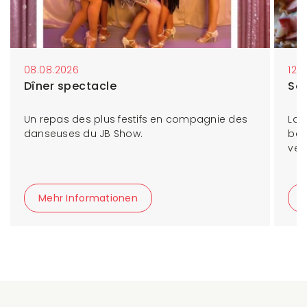
08.08.2026
12.
Dîner spectacle
So
Un repas des plus festifs en compagnie des
Las
danseuses du JB Show.
bei
ver
Mehr Informationen