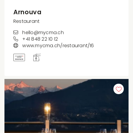
Arnouva
Restaurant
hello@mycma.ch
+41 848 22 10 12
www.mycma.ch/restaurant/16