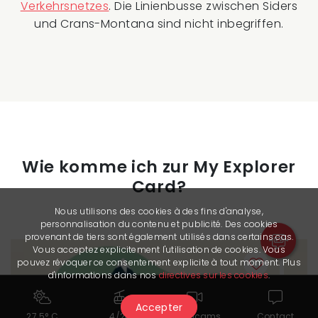
Verkehrsnetzes
. Die Linienbusse zwischen Siders
und Crans-Montana sind nicht inbegriffen.
Wie komme ich zur My Explorer
Card?
Nous utilisons des cookies à des fins d'analyse,
personnalisation du contenu et publicité. Des cookies
provenant de tiers sont également utilisés dans certains cas.
Vous acceptez explicitement l'utilisation de cookies. Vous
pouvez révoquer ce consentement explicite à tout moment. Plus
d'informations dans nos
directives sur les cookies
.
Accepter
27.5° C
4/24
Webcams
Contact