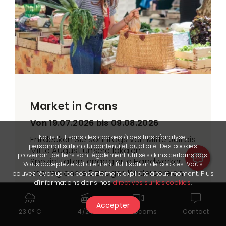
Market in Crans
Von 19.07.2026 bis 09.08.2026
Nous utilisons des cookies à des fins d'analyse,
Entdecken Sie sonntags von Mitte Juli bis
personnalisation du contenu et publicité. Des cookies
Mitte August unsere lokalen
provenant de tiers sont également utilisés dans certains cas.
Spezialitäten, engagierte Handwerker
Vous acceptez explicitement l'utilisation de cookies. Vous
und regionale Erzeuger. Kinderbereich.
pouvez révoquer ce consentement explicite à tout moment. Plus
d'informations dans nos
directives sur les cookies
.
+41 79 252 03 59
Accepter
23.0° C
4/24
Webcams
Contact