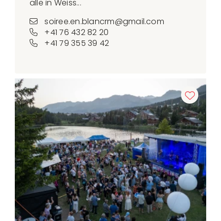
alle in Weiss...
soiree.en.blancrm@gmail.com
+41 76 432 82 20
+41 79 355 39 42