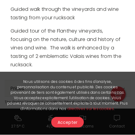
Guided walk through the vineyards and wine
tasting from your rucksack
Guided tour of the Flanthey vineyards,
focusing on the nature, culture and history of
vines and wine. The walk is enhanced by a
tasting of 2 emblematic Valais wines from the
rucksack.
Nous utilisons des cookies à des fins d'analyse,
personnalisation du contenu et publicité. Des cookies
Prices
provenant de tiers sont également utilisés dans certains cas.
Vous acceptez explicitement l'utilisation de cookies. Vous
The Partner provided us with its latest update on 24.01.2024. It is
pouvez révoquer ce consentement explicite à tout moment. Plus
d'informations dans nos
directives sur les cookies
.
solely responsible for the accuracy of the published data.
Accepter
27.5° C
4/24
Webcams
Contact