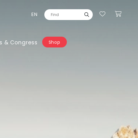
EN
s & Congress
Shop