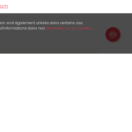
com
ers sont également utilisés dans certains cas.
s d'informations dans nos
directives sur les cookies
.
tzeron piste, accessible on foot or
alaisian dishes, vegetarian food