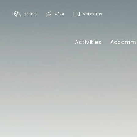
23.9° C
4/24
Webcams
Activities
Accommo