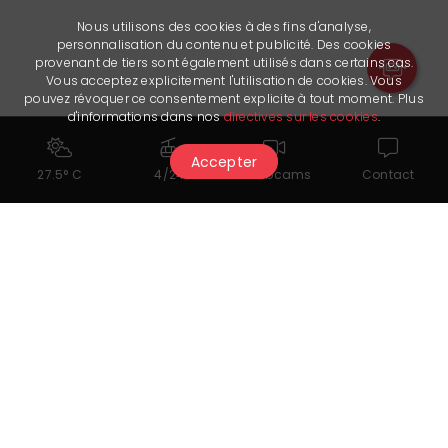
Nous utilisons des cookies à des fins d'analyse,
personnalisation du contenu et publicité. Des cookies
provenant de tiers sont également utilisés dans certains cas.
Vous acceptez explicitement l'utilisation de cookies. Vous
pouvez révoquer ce consentement explicite à tout moment. Plus
d'informations dans nos
directives sur les cookies
.
Accepter
27.5° C
4/24
Webcams
Contact
You might also like...