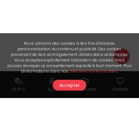
Nous utilisons des cookies à des fins d'analyse,
personnalisation du contenu et publicité. Des cookies
provenant de tiers sont également utilisés dans certains cas.
Vous acceptez explicitement l'utilisation de cookies. Vous
pouvez révoquer ce consentement explicite à tout moment. Plus
d'informations dans nos
directives sur les cookies
.
Accepter
23.9° C
4/24
Webcams
Contact
You might also like...