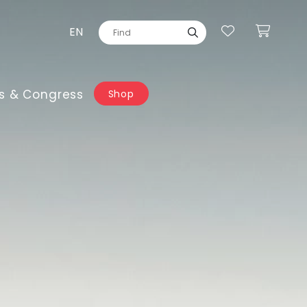
EN
s & Congress
Shop