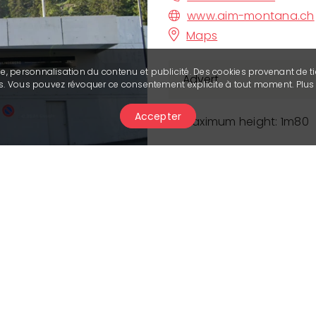
www.aim-montana.ch
Maps
se, personnalisation du contenu et publicité. Des cookies provenant de ti
Advert
ies. Vous pouvez révoquer ce consentement explicite à tout moment. Plu
Accepter
Maximum height: 1m80
1 IMPORTANT INFORMATION
Rentals by the week, se
according to the quota a
the agency. With our t
2. IMPORTANT INFORMATIO
seasonal rental have b
any additional spaces f
you for your understan