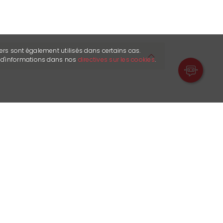
ers sont également utilisés dans certains cas.
s d'informations dans nos
directives sur les cookies
.
: No reservations are possible.
ason or year are possible only
vailable at the time of your visit to
hanks.
N: all the parking spaces available for
een allocated! We are unable to issue
or seasonal rental at this time. Thank
ding!