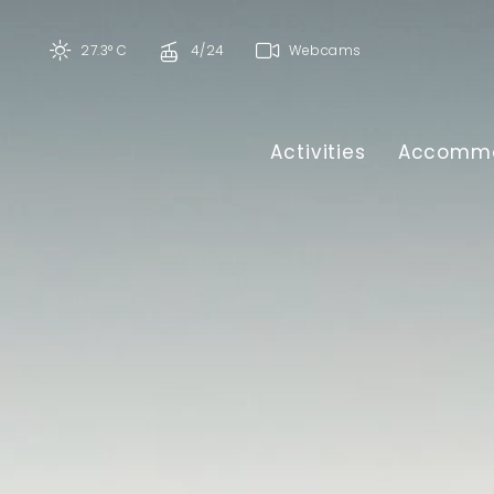
27.3° C
4/24
Webcams
Activities
Accommo