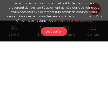
personnalisation du contenu et publicité. Des cookies
provenant de tiers sont également utilisés dans certains cas.
Vous acceptez explicitement l'utilisation de cookies. Vous
pouvez révoquer ce consentement explicite à tout moment. Plus
d'informations dans nos
directives sur les cookies
.
Accepter
23.9° C
4/24
Webcams
Contact
Stay in touch
Crans-Montana Tourisme & Congrès
Route des Arolles 4
3963 Crans-Montana