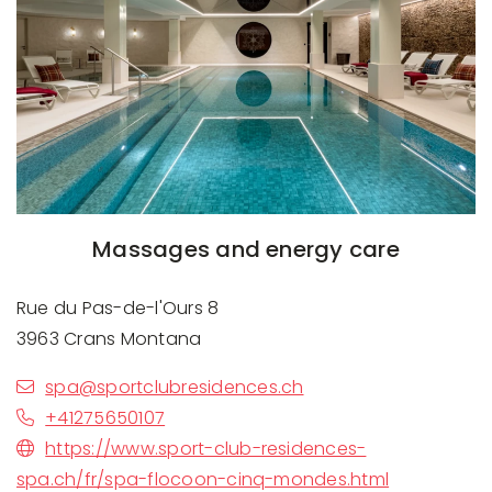
Massages and energy care
Rue du Pas-de-l'Ours 8
3963 Crans Montana
spa@sportclubresidences.ch
+41275650107
https://www.sport-club-residences-
spa.ch/fr/spa-flocoon-cinq-mondes.html