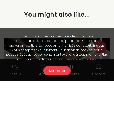
You might also like...
Nous utilisons des cookies à des fins d'analyse,
personnalisation du contenu et publicité. Des cookies
provenant de tiers sont également utilisés dans certains cas.
Vous acceptez explicitement l'utilisation de cookies. Vous
pouvez révoquer ce consentement explicite à tout moment. Plus
d'informations dans nos
directives sur les cookies
.
Accepter
27.5° C
4/24
Webcams
Contact