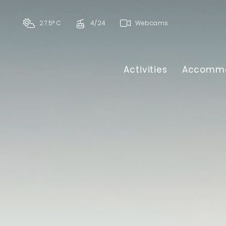
27.5° C
4/24
Webcams
Activities
Accommo