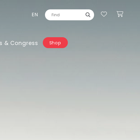
EN
s & Congress
Shop