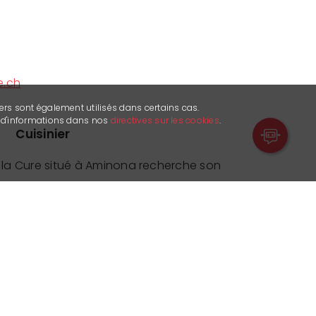
e.ch
ers sont également utilisés dans certains cas.
s d'informations dans nos
directives sur les cookies
.
Cuisinier
 la Cure situé à Aminona recherche son
lution en CDI