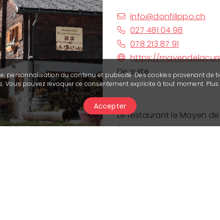
info@donfilippo.ch
027 481 04 98
078 213 87 91
https://mayendelacur
De suite
se, personnalisation du contenu et publicité. Des cookies provenant de ti
ies. Vous pouvez révoquer ce consentement explicite à tout moment. Plu
Accepter
Le restaurant le Mayen de
futur collaborateur:
Date de début
: de suite
Poste à 100%
CDD avec possibilité d'évo